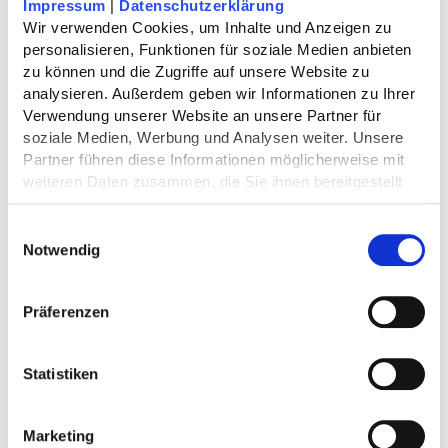
Impressum
 | 
Datenschutzerklärung
Wir verwenden Cookies, um Inhalte und Anzeigen zu 
DIE 5 ELEMENTE
personalisieren, Funktionen für soziale Medien anbieten 
zu können und die Zugriffe auf unsere Website zu 
Gesundheit als Gleichgewicht
analysieren. Außerdem geben wir Informationen zu Ihrer 
Verwendung unserer Website an unsere Partner für 
Zentrale Grundlage des Ayurveda ist das Verständnis der fünf
soziale Medien, Werbung und Analysen weiter. Unsere 
Elemente:
Erde, Wasser, Feuer, Luft
und
Raum (Äther)
. Sie
Partner führen diese Informationen möglicherweise mit 
bilden im Körper drei grundlegende Funktionsprinzipien – die
weiteren Daten zusammen, die Sie ihnen bereitgestellt 
sogenannten
Doshas
:
haben oder die sie im Rahmen Ihrer Nutzung der Dienste 
gesammelt haben.
Vata
– Bewegung, Nervensystem, Kreativität
Einwilligungsauswahl
Notwendig
Pitta
– Stoffwechsel, Verdauung, Intelligenz
Kapha
– Struktur, Stabilität, Immunität
Präferenzen
Sind diese drei Doshas im
Gleichgewicht
, fühlen wir uns
gesund, klar und energievoll. Gerät das innere Gleichgewicht
jedoch aus der Balance – etwa durch Stress, falsche
Statistiken
Ernährung, äußere Reize oder emotionale Belastungen –
entstehen auf Dauer Unwohlsein oder Krankheit.
Marketing