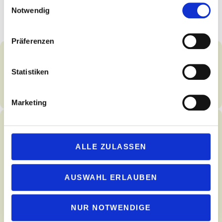
Einwilligungsauswahl
Notwendig
Präferenzen
Statistiken
Ihre Nachricht an Dr. Shine
Marketing
Vorname
*
ALLE ZULASSEN
Nachname
*
AUSWAHL ERLAUBEN
E-Mail
*
NUR NOTWENDIGE
Telefon