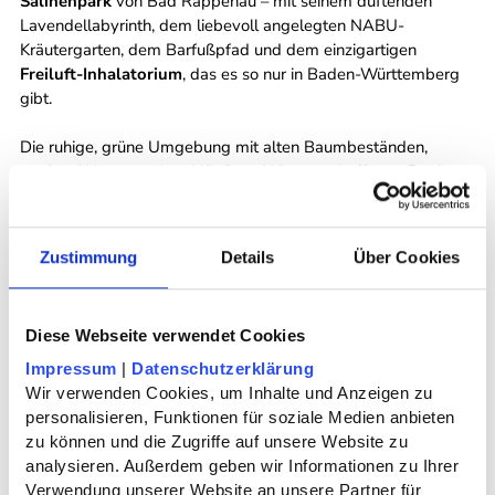
Salinenpark
von Bad Rappenau – mit seinem duftenden
Lavendellabyrinth, dem liebevoll angelegten NABU-
Kräutergarten, dem Barfußpfad und dem einzigartigen
Freiluft-Inhalatorium
, das es so nur in Baden-Württemberg
gibt.
Die ruhige, grüne Umgebung mit alten Baumbeständen,
sanften Wegen und weitläufigen Wiesen schafft von Beginn
an eine Atmosphäre der Entschleunigung. Hier fällt es leicht,
den Alltag hinter sich zu lassen
und sich ganz auf die
regenerierende Wirkung des Ayurveda einzulassen.
Zustimmung
Details
Über Cookies
Auch der
nahegelegene Kurpark
verzaubert mit seinem
idyllischen See, farbenfrohen Blumenbeeten und gepflegten
Diese Webseite verwendet Cookies
Wegen. Ein Ort, der zum Innehalten einlädt – ideal für
entspannte Spaziergänge, stille Momente und neue Inspiration
Impressum
 | 
Datenschutzerklärung
mitten in der Natur.
Wir verwenden Cookies, um Inhalte und Anzeigen zu 
personalisieren, Funktionen für soziale Medien anbieten 
Die besondere Lage –
gut erreichbar und dennoch inmitten
zu können und die Zugriffe auf unsere Website zu 
einer natürlichen Oase
– macht unser Haus zu einem idealen
analysieren. Außerdem geben wir Informationen zu Ihrer 
Ort für alle, die tiefe Erholung suchen, ohne lange reisen zu
Verwendung unserer Website an unsere Partner für 