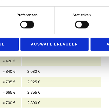
Präferenzen
Statistiken
GE
AUSWAHL ERLAUBEN
Preis
Preis inkl. Vollpension und Behandlung
= 420 €
= 840 €
3.030 €
= 735 €
2.925 €
= 665 €
2.855 €
= 700 €
2.890 €