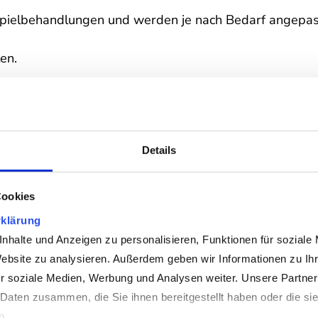
pielbehandlungen und werden je nach Bedarf angepas
en.
ung zu ermöglichen, sondern eine nachhaltige, tiefgehen
Details
espräch
uterguss)
Cookies
i oder Mabivasti) nach Absprache mit unseren Ayurve
klärung
irnguss)
halte und Anzeigen zu personalisieren, Funktionen für soziale 
Website zu analysieren. Außerdem geben wir Informationen zu Ih
rölmassage, 2 Therapeuten)
r soziale Medien, Werbung und Analysen weiter. Unsere Partner 
ssage)
Daten zusammen, die Sie ihnen bereitgestellt haben oder die si
n.