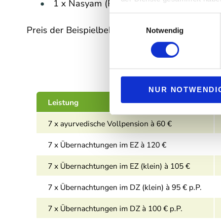
1 x Nasyam (Reinigungsbehandlung)
Einwilligungsauswahl
Preis der Beispielbehandlungen:
1.770 €
Notwendig
NUR NOTWENDI
Leistung
7 x ayurvedische Vollpension à 60 €
7 x Übernachtungen im EZ à 120 €
7 x Übernachtungen im EZ (klein) à 105 €
7 x Übernachtungen im DZ (klein) à 95 € p.P.
7 x Übernachtungen im DZ à 100 € p.P.