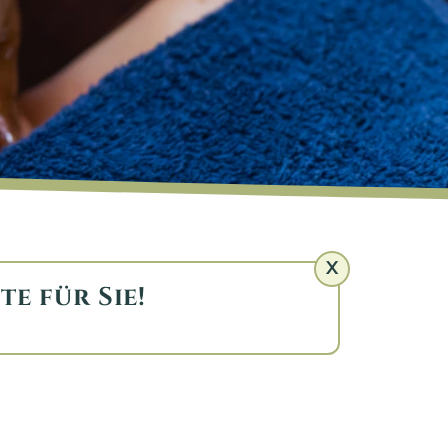
X
te für Sie!