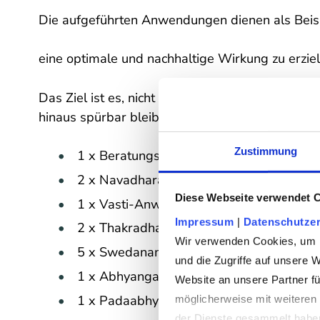
Die aufgeführten Anwendungen dienen als Beis
eine optimale und nachhaltige Wirkung zu erziel
Das Ziel ist es, nicht nur kurzfristige Entspann
hinaus spürbar bleibt.
Zustimmung
1 x Beratungs- und Abschlussgesprächg
2 x Navadhara (spezieller Ganzkörperkrä
Diese Webseite verwendet 
1 x Vasti-Anwendung (Kadivasti, Urovast
Impressum
 | 
Datenschutzer
2 x Thakradhara (Kräuter-Buttermilch-St
Wir verwenden Cookies, um In
5 x Swedanam, (Kräuterdampfbad)
und die Zugriffe auf unsere 
1 x Abhyanga sync. Intensiv (Ganzkörpe
Website an unsere Partner fü
1 x Padaabhyanga (Ayurvedische Fußma
möglicherweise mit weiteren 
der Dienste gesammelt habe